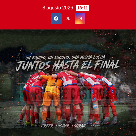
Saltar
8 agosto 2026
18:11
al
contenido