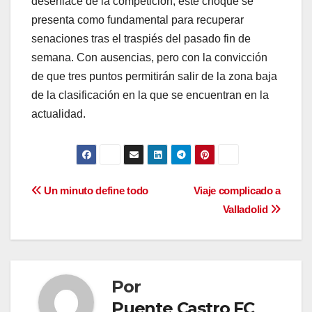
desenlace de la competición, este choque se
presenta como fundamental para recuperar
senaciones tras el traspiés del pasado fin de
semana. Con ausencias, pero con la convicción
de que tres puntos permitirán salir de la zona baja
de la clasificación en la que se encuentran en la
actualidad.
Navegación
Un minuto define todo
Viaje complicado a
Valladolid
de
entradas
Por
Puente Castro FC