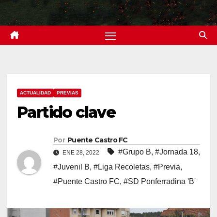
ACTUALIDAD
PREVIAS
Partido clave
Por
Puente Castro FC
#Grupo B
,
#Jornada 18
,
ENE 28, 2022
#Juvenil B
,
#Liga Recoletas
,
#Previa
,
#Puente Castro FC
,
#SD Ponferradina 'B'