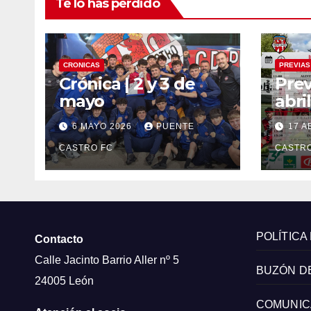
Te lo has perdido
CRONICAS
PREVIAS
Crónica | 2 y 3 de
Prev
mayo
abril
6 MAYO 2026
PUENTE
17 A
CASTRO FC
CASTRO
POLÍTICA
Contacto
Calle Jacinto Barrio Aller nº 5
BUZÓN D
24005 León
COMUNIC