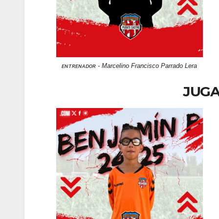
ᴇɴᴛʀᴇɴᴀᴅᴏʀ - Marcelino Francisco Parrado Lera
JUG
LECTURAS CON CORAZÓN
¿Conoces la f
del colibrí?
4 SEPTIEMBRE 2025
ADM