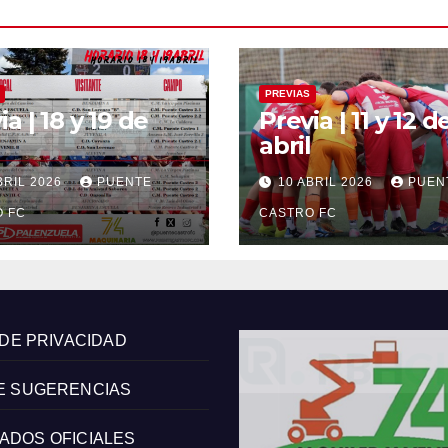
PREVIAS
ia | 18 y 19 de
Previa | 11 y 12 d
abril
BRIL 2026
PUENTE
10 ABRIL 2026
PUEN
 FC
CASTRO FC
 DE PRIVACIDAD
E SUGERENCIAS
ADOS OFICIALES