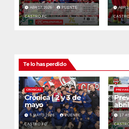
ABR 17, 2026
PUENTE
ABR 1
CASTRO FC
CASTRO
Te lo has perdido
CRONICAS
PREVIAS
Crónica | 2 y 3 de
Prev
mayo
abril
6 MAYO 2026
PUENTE
17 A
CASTRO FC
CASTRO