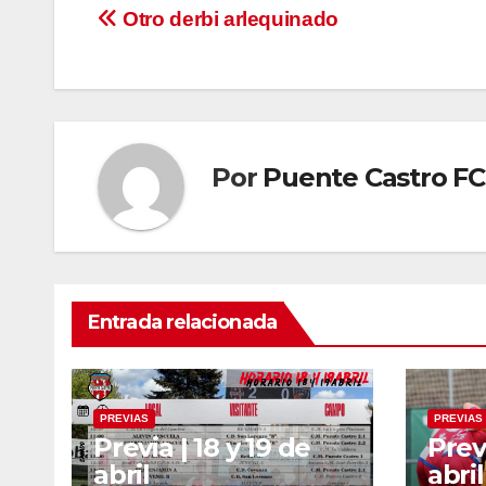
Navegación
Otro derbi arlequinado
de
entradas
Por
Puente Castro FC
Entrada relacionada
PREVIAS
PREVIAS
Previa | 18 y 19 de
Previ
abril
abril