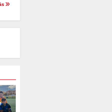
más
e