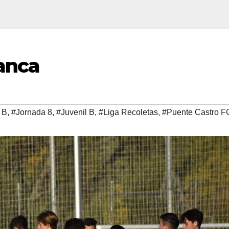
anca
 B
,
#Jornada 8
,
#Juvenil B
,
#Liga Recoletas
,
#Puente Castro F