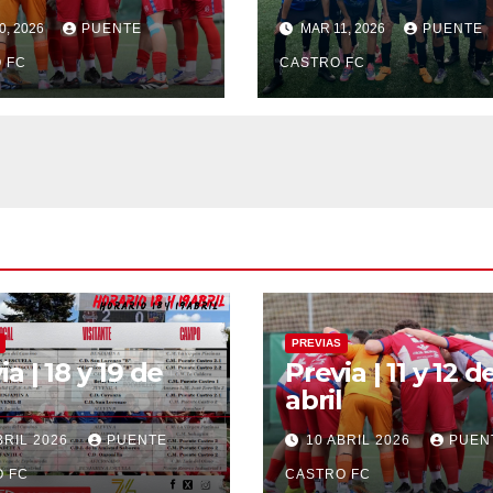
0, 2026
PUENTE
MAR 11, 2026
PUENTE
 FC
CASTRO FC
PREVIAS
ia | 18 y 19 de
Previa | 11 y 12 d
abril
BRIL 2026
PUENTE
10 ABRIL 2026
PUEN
 FC
CASTRO FC