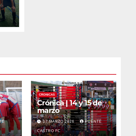
CRONICAS
e
Crónica | 14 y 15 de
marzo
TE
17 MARZO 2026
PUENTE
CASTRO FC