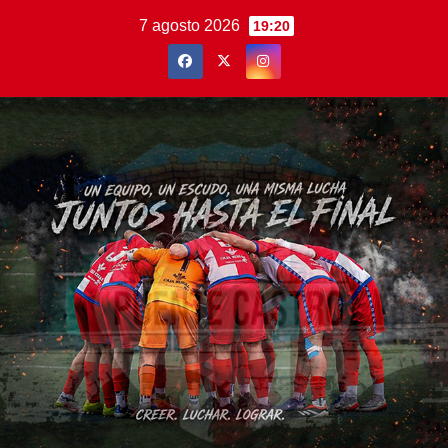
Saltar
7 agosto 2026
19:20
al
contenido