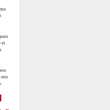
ados
l
 para
 el
a
rano
 tres
e.