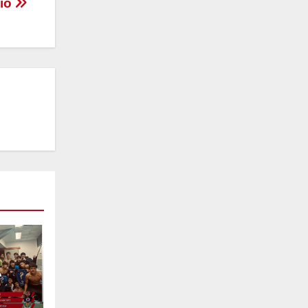
cio
e