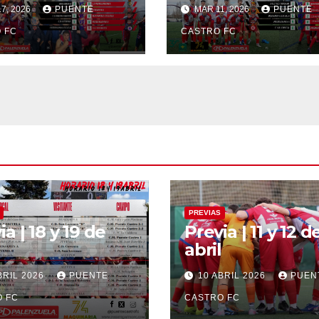
7, 2026
PUENTE
MAR 11, 2026
PUENTE
 FC
CASTRO FC
PREVIAS
ia | 18 y 19 de
Previa | 11 y 12 d
abril
BRIL 2026
PUENTE
10 ABRIL 2026
PUEN
 FC
CASTRO FC