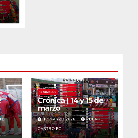
CRONICAS
e
Crónica | 14 y 15 de
marzo
TE
17 MARZO 2026
PUENTE
CASTRO FC