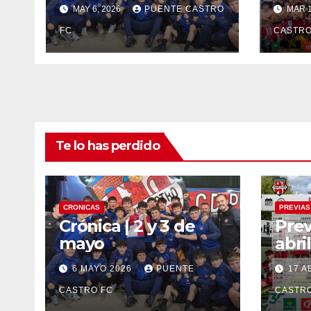
MAY 6, 2026
PUENTE CASTRO
MAR 1
FC
CASTRO
Te lo has perdido
CRONICAS
PREVIAS
Crónica | 2 y 3 de
Prev
mayo
abril
6 MAYO 2026
PUENTE
17 A
CASTRO FC
CASTRO