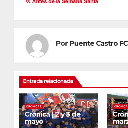
Navegación
Antes de la Semana Santa
de
entradas
Por
Puente Castro FC
Entrada relacionada
CRONICAS
CRONICA
Crónica | 2 y 3 de
Cróni
mayo
mar