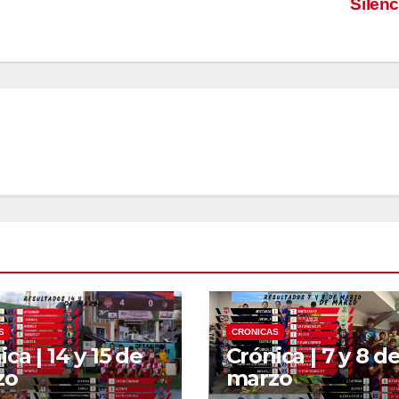
Silen
S
CRONICAS
ca | 14 y 15 de
Crónica | 7 y 8 d
zo
marzo