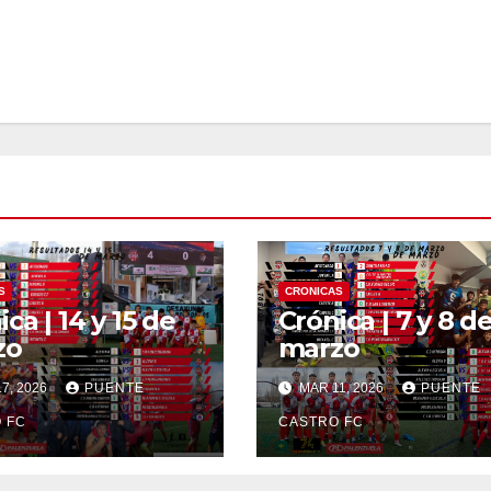
S
CRONICAS
ca | 14 y 15 de
Crónica | 7 y 8 d
zo
marzo
7, 2026
PUENTE
MAR 11, 2026
PUENTE
 FC
CASTRO FC