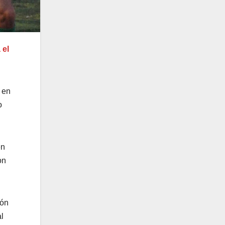
 el
 en
o
en
on
lón
l