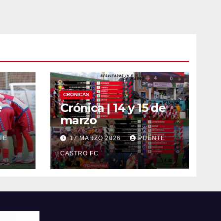
CRONICAS
e
Crónica | 14 y 15 de
marzo
TE
17 MARZO 2026
PUENTE
CASTRO FC