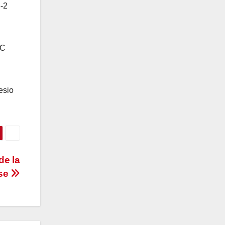
3-2
MC
esio
de la
ase