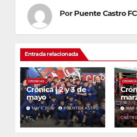
Por
Puente Castro FC
Entrada relacionada
CRONICAS
CRONICA
Crónica | 2 y 3 de
Cróni
mayo
mar
MAY 6, 2026
PUENTE CASTRO
MAR 1
FC
CASTRO