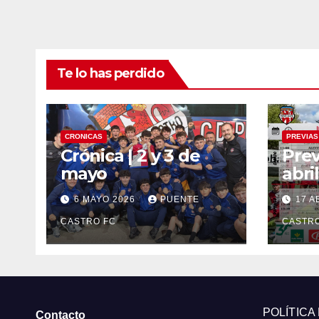
Te lo has perdido
CRONICAS
PREVIAS
Crónica | 2 y 3 de
Prev
mayo
abril
6 MAYO 2026
PUENTE
17 A
CASTRO FC
CASTRO
POLÍTICA
Contacto