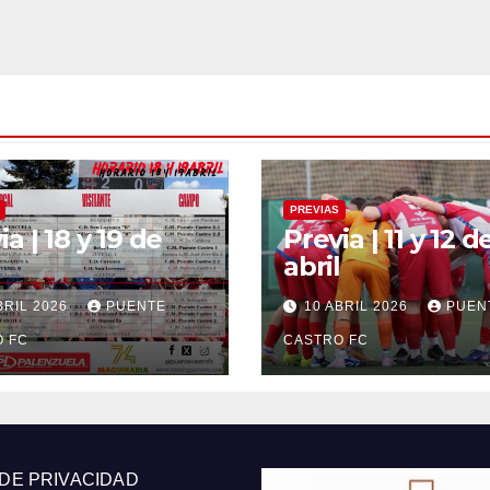
PREVIAS
ia | 18 y 19 de
Previa | 11 y 12 d
abril
BRIL 2026
PUENTE
10 ABRIL 2026
PUEN
 FC
CASTRO FC
 DE PRIVACIDAD