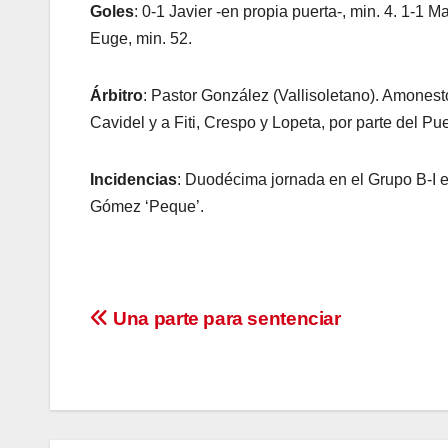
Goles
: 0-1 Javier -en propia puerta-, min. 4. 1-1 M
Euge, min. 52.
Árbitro
: Pastor González (Vallisoletano). Amonest
Cavidel y a Fiti, Crespo y Lopeta, por parte del Pu
Incidencias
: Duodécima jornada en el Grupo B-I e
Gómez ‘Peque’.
Navegación
Una parte para sentenciar
de
entradas