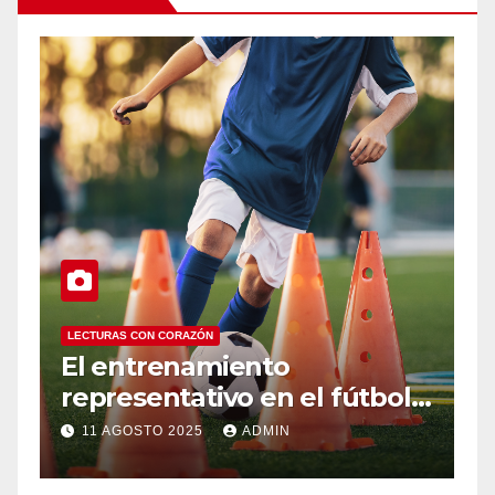
LECTURAS CON CORAZÓN
Infancias interrumpidas: lo
útbol
que las pantallas roban al
lez-
desarrollo integral
4 AGOSTO 2025
ADMIN