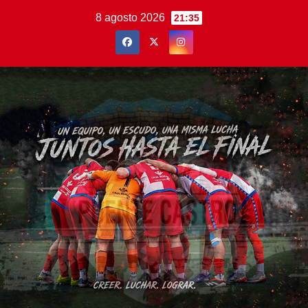
Saltar
8 agosto 2026
21:35
al
contenido