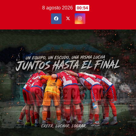
Saltar
8 agosto 2026
00:54
al
contenido