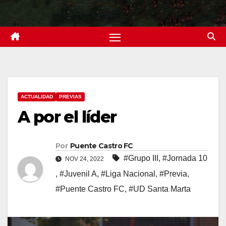
ACTUALIDAD
PREVIAS
A por el líder
Por
Puente Castro FC
#Grupo III
,
#Jornada 10
NOV 24, 2022
,
#Juvenil A
,
#Liga Nacional
,
#Previa
,
#Puente Castro FC
,
#UD Santa Marta