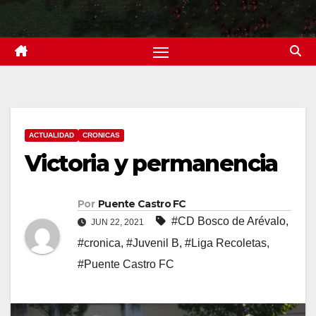
ACTUALIDAD
CRONICAS
Victoria y permanencia
Por
Puente Castro FC
#CD Bosco de Arévalo
,
JUN 22, 2021
#cronica
,
#Juvenil B
,
#Liga Recoletas
,
#Puente Castro FC