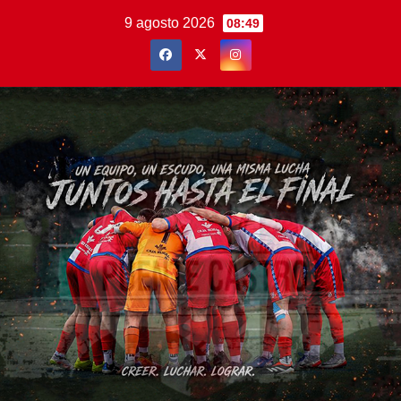
Saltar
9 agosto 2026
08:49
al
contenido