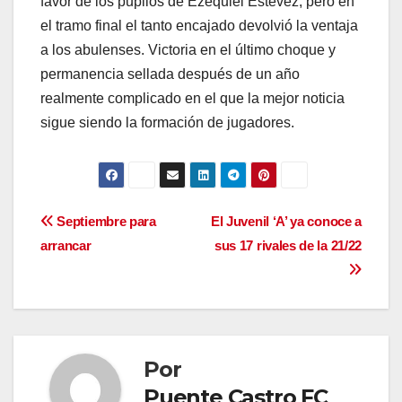
favor de los pupilos de Ezequiel Estévez, pero en
el tramo final el tanto encajado devolvió la ventaja
a los abulenses. Victoria en el último choque y
permanencia sellada después de un año
realmente complicado en el que la mejor noticia
sigue siendo la formación de jugadores.
Navegación
Septiembre para
El Juvenil ‘A’ ya conoce a
arrancar
sus 17 rivales de la 21/22
de
entradas
Por
Puente Castro FC