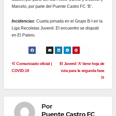
Marcelo, por parte del Puente Castro FC ‘B’.
Incidencias
: Cuarta jornada en el Grupo B-I en la
Liga Recoletas Juvenil. El encuentro se disputó
en El Palero.
Navegación
Comunicado oficial |
El Juvenil ‘A’ tiene hoja de
COVID-19
ruta para la segunda fase
de
entradas
Por
Puente Castro FC