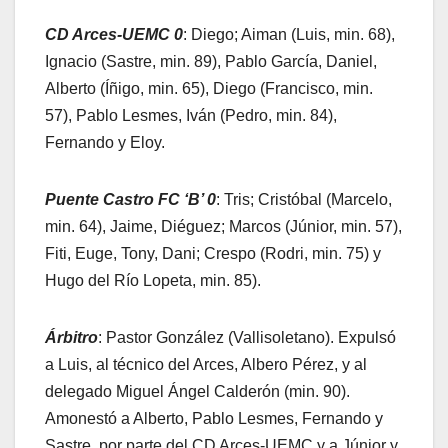
CD Arces-UEMC 0
: Diego; Aiman (Luis, min. 68),
Ignacio (Sastre, min. 89), Pablo García, Daniel,
Alberto (Íñigo, min. 65), Diego (Francisco, min.
57), Pablo Lesmes, Iván (Pedro, min. 84),
Fernando y Eloy.
Puente Castro FC ‘B’ 0
: Tris; Cristóbal (Marcelo,
min. 64), Jaime, Diéguez; Marcos (Júnior, min. 57),
Fiti, Euge, Tony, Dani; Crespo (Rodri, min. 75) y
Hugo del Río Lopeta, min. 85).
Árbitro
: Pastor González (Vallisoletano). Expulsó
a Luis, al técnico del Arces, Albero Pérez, y al
delegado Miguel Ángel Calderón (min. 90).
Amonestó a Alberto, Pablo Lesmes, Fernando y
Sastre, por parte del CD Arces-UEMC y a Júnior y