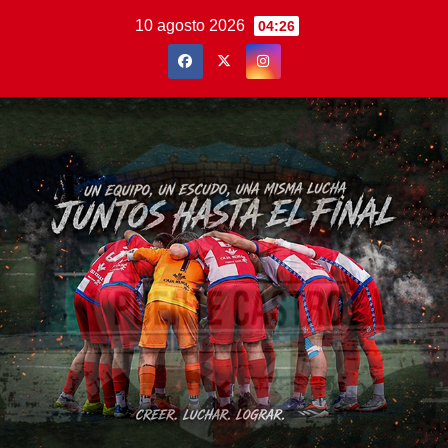
Saltar
10 agosto 2026
04:26
al
contenido