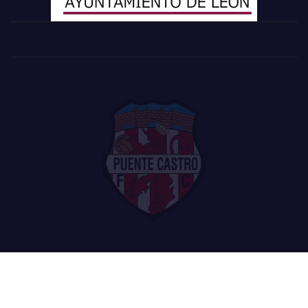
Funciona gracias a WordPress
|
Tema: Newsup de
Themeansar