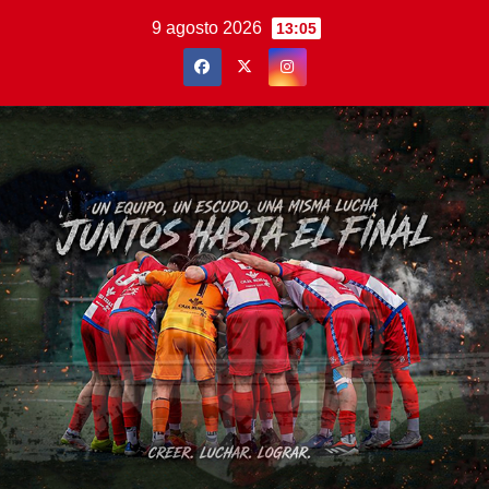
Saltar
9 agosto 2026
13:05
al
contenido