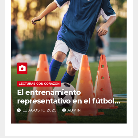
LECTURAS CON CORAZÓN
Infancias interrumpidas: lo
ol
que las pantallas roban al
-
desarrollo integral
4 AGOSTO 2025
ADMIN