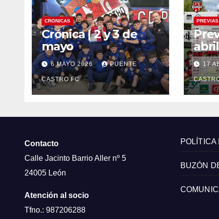
CRONICAS
PREVIAS
Crónica | 2 y 3 de
Prev
mayo
abril
6 MAYO 2026
PUENTE
17 A
CASTRO FC
CASTRO
POLÍTICA
Contacto
Calle Jacinto Barrio Aller nº 5
BUZÓN D
24005 León
COMUNIC
Atención al socio
Tfno.: 987206288