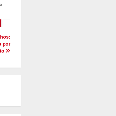
de
chos:
a por
lto