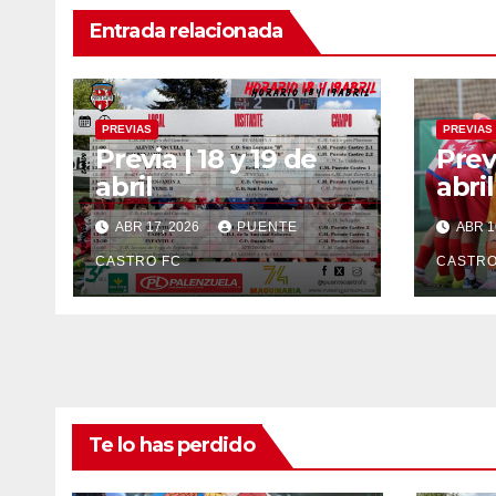
Entrada relacionada
PREVIAS
PREVIAS
Previa | 18 y 19 de
Previ
abril
abril
ABR 17, 2026
PUENTE
ABR 1
CASTRO FC
CASTRO
Te lo has perdido