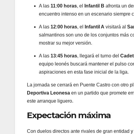
A las
11:00 horas
, el
Infantil B
afronta un de
encuentro intenso en un escenario siempre co
A las
12:00 horas
, el
Infantil A
visitará al
Sa
salmantinos son uno de los conjuntos más com
mostrar su mejor versión.
A las
13:45 horas
, llegará el turno del
Cadet
equipo leonés buscará mantener el pulso comp
aspiraciones en esta fase inicial de la liga.
La jornada se cerrará en Puente Castro con otro pla
Deportiva Leonesa
en un partido que promete em
este arranque liguero.
Expectación máxima
Con duelos directos ante rivales de gran entidad y