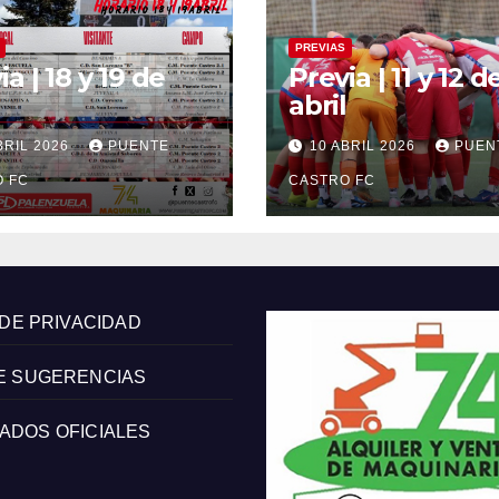
PREVIAS
ia | 18 y 19 de
Previa | 11 y 12 d
abril
BRIL 2026
PUENTE
10 ABRIL 2026
PUEN
 FC
CASTRO FC
 DE PRIVACIDAD
E SUGERENCIAS
ADOS OFICIALES