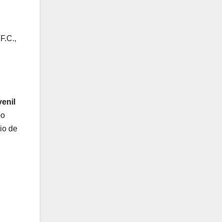
F.C.,
enil
po
io de