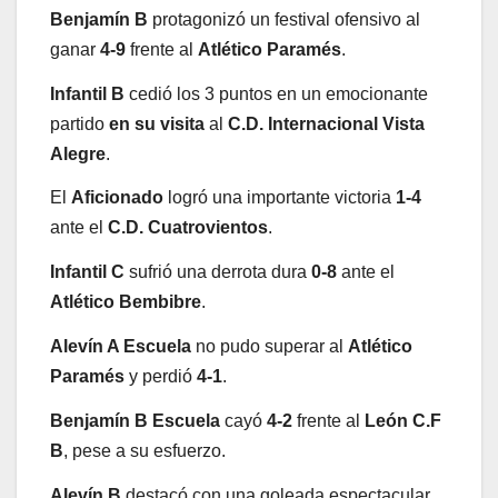
Benjamín B
protagonizó un festival ofensivo al
ganar
4-9
frente al
Atlético Paramés
.
Infantil B
cedió los 3 puntos en un emocionante
partido
en su visita
al
C.D. Internacional Vista
Alegre
.
El
Aficionado
logró una importante victoria
1-4
ante el
C.D. Cuatrovientos
.
Infantil C
sufrió una derrota dura
0-8
ante el
Atlético Bembibre
.
Alevín A Escuela
no pudo superar al
Atlético
Paramés
y perdió
4-1
.
Benjamín B Escuela
cayó
4-2
frente al
León C.F
B
, pese a su esfuerzo.
Alevín B
destacó con una goleada espectacular