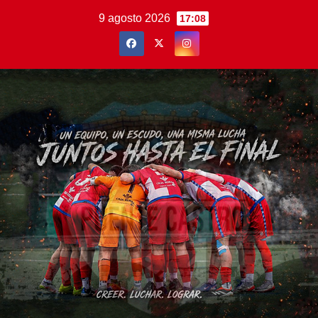
Saltar
9 agosto 2026
17:08
al
contenido