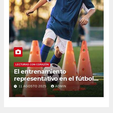
LECTURAS CON CORAZÓN
Infancias interrumpidas: lo
tbol
que las pantallas roban al
ez-
desarrollo integral
4 AGOSTO 2025
ADMIN