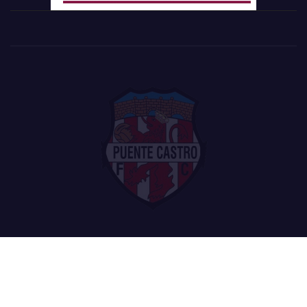
Funciona gracias a WordPress
|
Tema: Newsup de
Themeansar