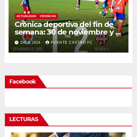
ACTUALIDAD
CRONICAS
Crónica deportiva del fin de
semana: 30 de noviembre y 1
de diciembre
DIC 3, 2024
PUENTE CASTRO FC
Facebook
LECTURAS