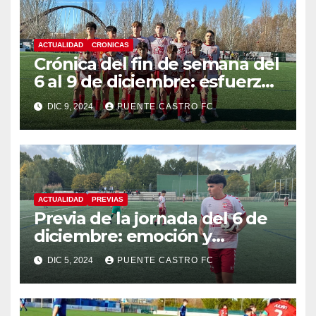
ACTUALIDAD
CRONICAS
Crónica del fin de semana del
6 al 9 de diciembre: esfuerzo
y aprendizaje en una jornada
DIC 9, 2024
PUENTE CASTRO FC
atípica
ACTUALIDAD
PREVIAS
Previa de la jornada del 6 de
diciembre: emoción y
desafíos para nuestros
DIC 5, 2024
PUENTE CASTRO FC
equipos