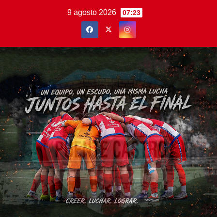
Saltar
9 agosto 2026
07:23
al
contenido