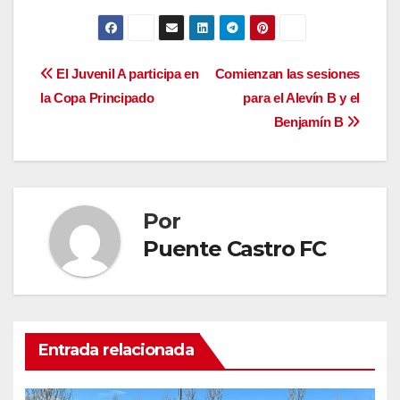
Navegación
El Juvenil A participa en
Comienzan las sesiones
la Copa Principado
para el Alevín B y el
de
Benjamín B
entradas
Por
Puente Castro FC
Entrada relacionada