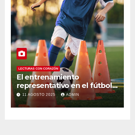
LECTURAS CON CORAZÓN
Infancias interrumpidas: lo
tbol
que las pantallas roban al
ez-
desarrollo integral
4 AGOSTO 2025
ADMIN