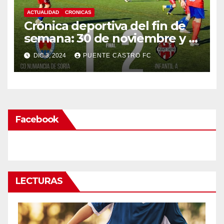
ACTUALIDAD
CRONICAS
Crónica deportiva del fin de
semana: 30 de noviembre y 1
de diciembre
DIC 3, 2024
PUENTE CASTRO FC
Facebook
LECTURAS