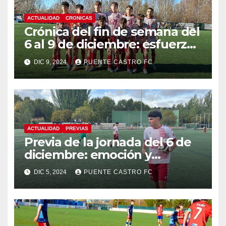
ACTUALIDAD
CRONICAS
Crónica del fin de semana del
6 al 9 de diciembre: esfuerzo
y aprendizaje en una jornada
DIC 9, 2024
PUENTE CASTRO FC
atípica
ACTUALIDAD
PREVIAS
Previa de la jornada del 6 de
diciembre: emoción y
desafíos para nuestros
DIC 5, 2024
PUENTE CASTRO FC
equipos