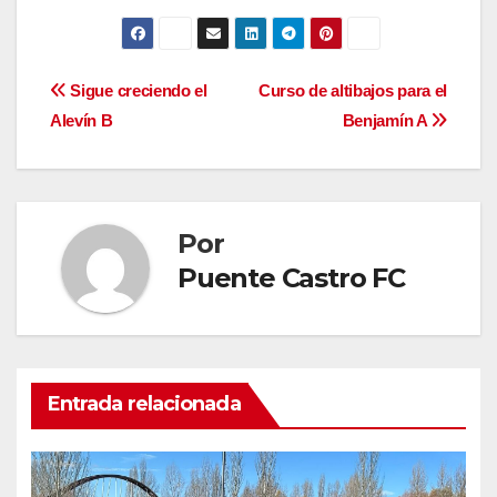
Navegación
Sigue creciendo el
Curso de altibajos para el
Alevín B
Benjamín A
de
entradas
Por
Puente Castro FC
Entrada relacionada