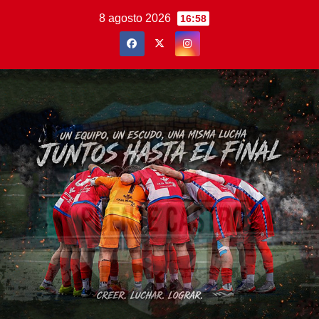
Saltar
8 agosto 2026
16:58
al
contenido