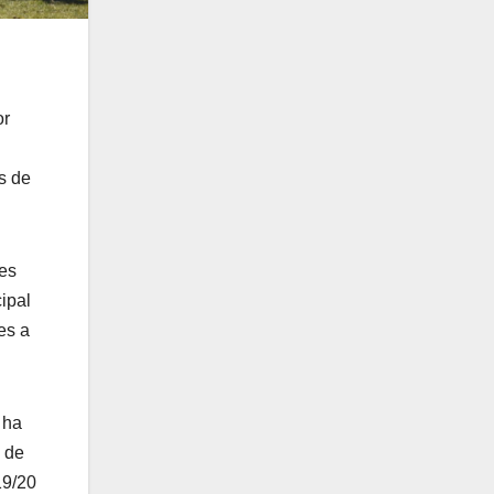
or
s de
les
ipal
es a
 ha
a de
19/20