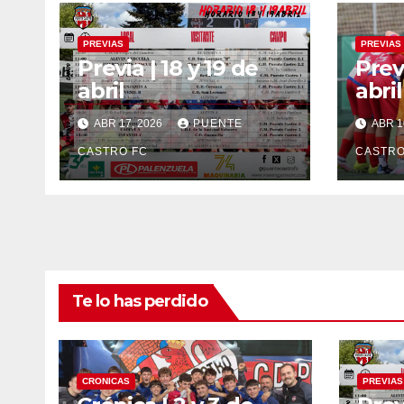
PREVIAS
PREVIAS
Previa | 18 y 19 de
Previ
abril
abril
ABR 17, 2026
PUENTE
ABR 1
CASTRO FC
CASTRO
Te lo has perdido
CRONICAS
PREVIAS