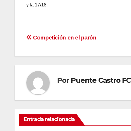
y la 17/18.
Navegación
Competición en el parón
de
entradas
Por
Puente Castro FC
Entrada relacionada