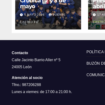
Crónica | 2 y 3 de
Prev
mayo
abril
6 MAYO 2026
PUENTE
17 A
CASTRO FC
CASTRO
POLÍTICA
Contacto
Calle Jacinto Barrio Aller nº 5
BUZÓN D
24005 León
COMUNIC
Atención al socio
Tfno.: 987206288
Lunes a viernes: de 17:00 a 21:00 h.