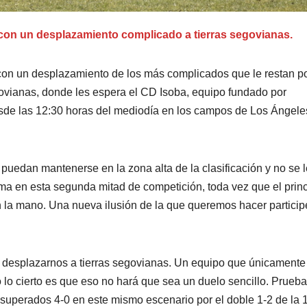
e con un desplazamiento complicado a tierras segovianas.
e con un desplazamiento de los más complicados que le restan p
govianas, donde les espera el CD Isoba, equipo fundado por
esde las 12:30 horas del mediodía en los campos de Los Ángele
uedan mantenerse en la zona alta de la clasificación y no se 
rma en esta segunda mitad de competición, toda vez que el princ
n la mano. Una nueva ilusión de la que queremos hacer particip
rá desplazarnos a tierras segovianas. Un equipo que únicamente
 lo cierto es que eso no hará que sea un duelo sencillo. Prueb
n superados 4-0 en este mismo escenario por el doble 1-2 de la 