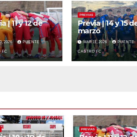
PREVIAS
a | 11 y 12 de
Previa | 14 y 15 d
marzo
0, 2026
PUENTE
MAR 11, 2026
PUENTE
 FC
CASTRO FC
PREVIAS