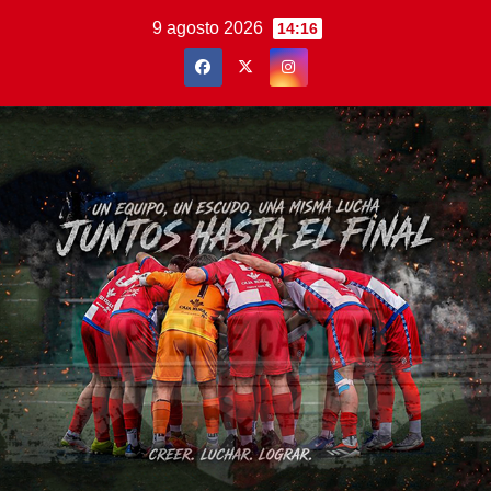
Saltar
9 agosto 2026
14:16
al
contenido