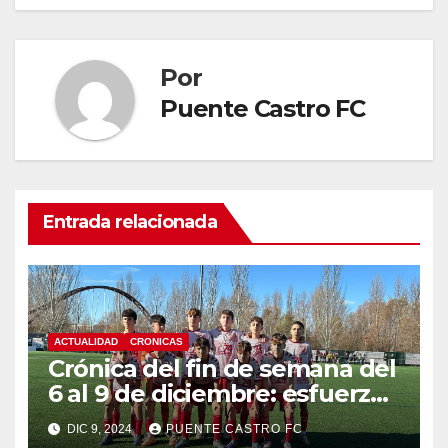
entradas
Por
Puente Castro FC
Entrada relacionada
ACTUALIDAD
CRONICAS
Crónica del fin de semana del
6 al 9 de diciembre: esfuerzo
y aprendizaje en una jornada
DIC 9, 2024
PUENTE CASTRO FC
atípica