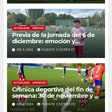
ACTUALIDAD
PREVIAS
Previa de la jornada del 6 de
diciembre: emoción y
desafíos para nuestros
DIC 5, 2024
PUENTE CASTRO FC
equipos
ACTUALIDAD
CRONICAS
Crónica deportiva del fin de
semana: 30 de noviembre y 1
de diciembre
DIC 3, 2024
PUENTE CASTRO FC