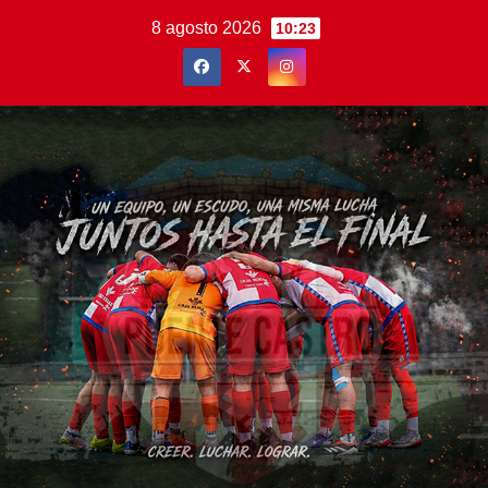
Saltar
8 agosto 2026
10:23
al
contenido