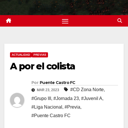
ACTUALIDAD
PREVIAS
A por el colista
Por
Puente Castro FC
#CD Zona Norte
,
MAR 23, 2023
#Grupo III
,
#Jornada 23
,
#Juvenil A
,
#Liga Nacional
,
#Previa
,
#Puente Castro FC